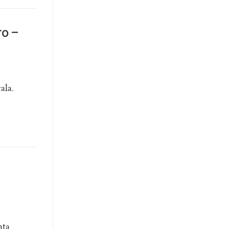
ro –
ala.
nta